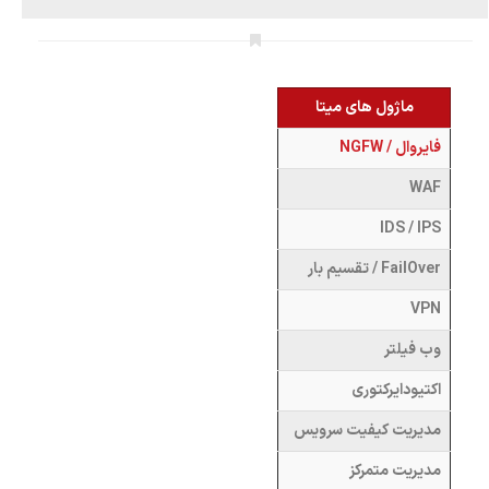
ماژول های میتا
فایروال / NGFW
WAF
IDS / IPS
FailOver / تقسیم بار
VPN
وب فیلتر
اکتیودایرکتوری
مدیریت کیفیت سرویس
مدیریت متمرکز