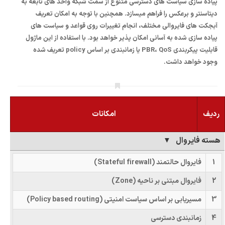
پیاده سازی سیاست های دسترسی متنوع از سمت شبکه واحد های تابعه به
دیتاسنتر و برعکس را فراهم میسازد. همچنین با توجه به امکان تعریف
آبجکت های فایروالی مختلف، انجام تغییرات روی قواعد و سیاست های
پیاده سازی شده به آسانی امکان پذیر خواهد بود. با استفاده از این ماژول
قابلیت پیکربندی PBR، QoS یا زمانبندی بر اساس policy تعریف شده
وجود خواهد داشت.
ردیف
امکانات
هسته فایروال
1
فایروال حالتمند (Stateful firewall)
2
فایروال مبتنی بر ناحیه (Zone)
3
مسیریابی بر اساس سیاست امنیتی (Policy based routing)
4
زمانبندی دسترسی