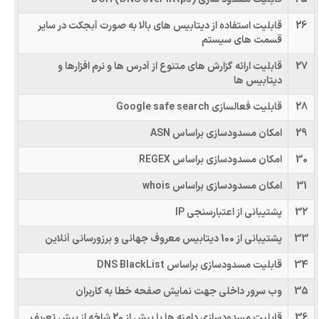
26
قابلیت استفاده از دیتابیس های بالا به صورت آبجکت در سایر
قسمت های سیستم
27
قابلیت ارائه گزارش های متنوع از آدرس ها و نرم افزارها و
دیتابیس ها
28
قابلیت فعالسازی Google safe search
29
امکان مسدودسازی براساس ASN
30
امکان مسدودسازی براساس REGEX
31
امکان مسدودسازی براساس whois
32
پشتیبانی از اعتبارسنجی IP
33
پشتیبانی از 100 دیتابیس معروف جهانی و برزورسانی آنلاین
34
قابلیت مسدودسازی براساس DNS BlackList
35
وب سرور داخلی جهت نمایش صفحه خطا به کاربران
36
قابلیت مسدودسازی دامنه ها با بیش از 20 شاخه از پیش تعریف