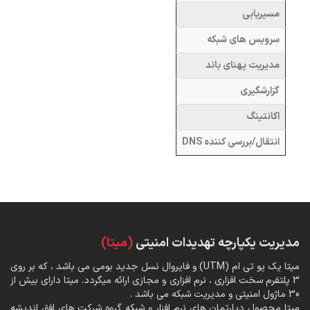
مسیریابی
سرویس های شبکه
مدیریت پهنای باند
گزارشگیری
اکانتینگ
انتقال/بررسی کننده DNS
مدیریت یکپارچه تهدیدات امنیتی
(میتا)
میتا یک یو تی ام (UTM) و فایروال نسل جدید بومی می باشد ، که بر روی
3 پلتفرم سخت افزاری ، نرم افزاری و مجازی ارائه میگردد. میتا دارای بیش از
30 ماژول امنیتی و مدیریت شبکه می باشد .
میتا محصول دپارتمان های نرم افزار و شبکه گروه شرکت های افق اندیشه