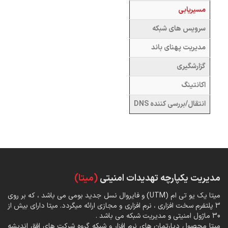
مسیریابی
سرویس های شبکه
مدیریت پهنای باند
گزارشگیری
اکانتینگ
انتقال/بررسی کننده DNS
مدیریت یکپارچه تهدیدات امنیتی
(میتا)
میتا یک یو تی ام (UTM) و فایروال نسل جدید بومی می باشد ، که بر روی
3 پلتفرم سخت افزاری ، نرم افزاری و مجازی ارائه میگردد. میتا دارای بیش از
30 ماژول امنیتی و مدیریت شبکه می باشد .
میتا محصول دپارتمان های نرم افزار و شبکه گروه شرکت های افق اندیشه