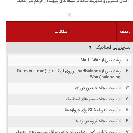
امکان گسترش و مدیریت ساده تر شبکه های پیچیده را فراهم می نماید.
ردیف
امکانات
مسیریابی استاتیک
1
پشتیبانی از Multi-Wan
2
پشتیبانی از loadbalance بر روی لینک های (Failover-Load
balancing) Wan
3
قابلیت ایجاد چندین دروازه
4
قابلیت ایجاد مسیر های استاتیک
5
قابلیت تعریف SLA برای دروازه ها
6
قابلیت ایجاد گروه دروازه ها
7
قابلیت گارانتی کردن عرض باند خاص به ازاء سرویس‌های تعریف